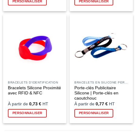
PERSONNALISER
PERSONNALISER
produit
a
plusieurs
variations
Les
options
peuvent
être
choisies
sur
la
page
du
BRACELETS D'IDENTIFICATION
BRACELETS EN SILICONE PERSONNALISÉS
produit
Bracelets Silicone Proximité
Porte-clés Publicitaire
avec RFID & NFC
Silicone | Porte-clés en
caoutchouc
À partir de
0,73
€
HT
À partir de
0,77
€
HT
Ce
Ce
PERSONNALISER
PERSONNALISER
produit
produit
a
a
plusieurs
plusieurs
variations.
variations