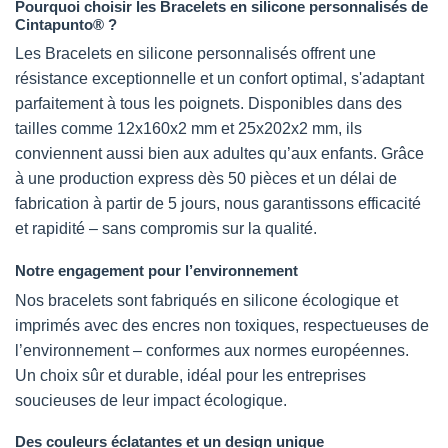
Pourquoi choisir les Bracelets en silicone personnalisés de
Les
Les
Cintapunto® ?
options
options
Les Bracelets en silicone personnalisés offrent une
peuvent
peuvent
résistance exceptionnelle et un confort optimal, s'adaptant
être
être
choisies
choisies
parfaitement à tous les poignets. Disponibles dans des
sur
sur
tailles comme 12x160x2 mm et 25x202x2 mm, ils
la
la
conviennent aussi bien aux adultes qu’aux enfants. Grâce
page
page
à une production express dès 50 pièces et un délai de
du
du
fabrication à partir de 5 jours, nous garantissons efficacité
produit
produit
et rapidité – sans compromis sur la qualité.
Notre engagement pour l’environnement
Nos bracelets sont fabriqués en silicone écologique et
imprimés avec des encres non toxiques, respectueuses de
l’environnement – conformes aux normes européennes.
Un choix sûr et durable, idéal pour les entreprises
soucieuses de leur impact écologique.
Des couleurs éclatantes et un design unique