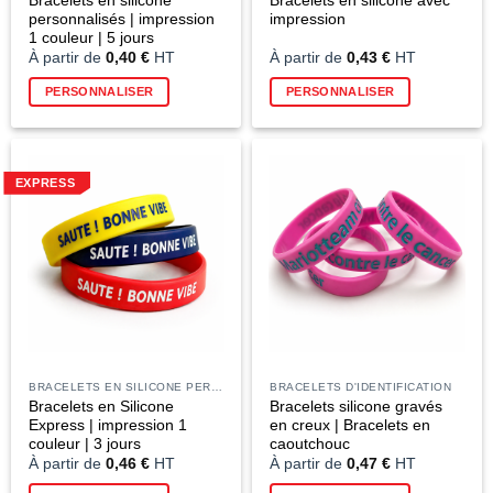
Bracelets en silicone
Bracelets en silicone avec
personnalisés | impression
impression
1 couleur | 5 jours
À partir de
0,40
€
HT
À partir de
0,43
€
HT
Ce
PERSONNALISER
PERSONNALISER
produit
a
plusieurs
variations
EXPRESS
Les
options
peuvent
être
choisies
sur
la
page
du
BRACELETS EN SILICONE PERSONNALISÉS
BRACELETS D'IDENTIFICATION
produit
Bracelets en Silicone
Bracelets silicone gravés
Express | impression 1
en creux | Bracelets en
couleur | 3 jours
caoutchouc
À partir de
0,46
€
HT
À partir de
0,47
€
HT
Ce