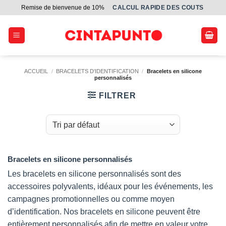
Passer
Remise de bienvenue de 10%
СALCUL RAPIDE DES COUTS
au
contenu
ACCUEIL
/
BRACELETS D'IDENTIFICATION
/
Bracelets en silicone
personnalisés
FILTRER
Bracelets en silicone personnalisés
Les bracelets en silicone personnalisés sont des
accessoires polyvalents, idéaux pour les événements, les
campagnes promotionnelles ou comme moyen
d’identification. Nos bracelets en silicone peuvent être
entièrement personnalisés afin de mettre en valeur votre