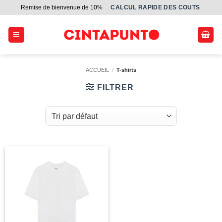
Passer
Remise de bienvenue de 10%
СALCUL RAPIDE DES COUTS
au
contenu
ACCUEIL
/
T-shirts
FILTRER