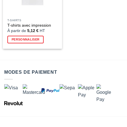
T-SHIRTS
T-shirts avec impression
À partir de
5,12
€
HT
Ce
PERSONNALISER
produit
a
plusieurs
variations.
Les
options
MODES DE PAIEMENT
peuvent
être
choisies
sur
la
page
du
produit