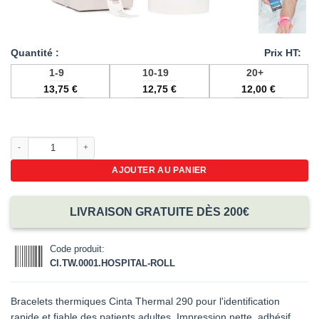
1-9
10-19
20+
13,75
€
12,75
€
12,00
€
quantité de Bracelets thermiques Cinta pour hôpital – 100 pièces en rouleau
AJOUTER AU PANIER
LIVRAISON GRATUITE DÈS 200€
Code produit:
CI.TW.0001.HOSPITAL-ROLL
Bracelets thermiques Cinta Thermal 290 pour l'identification
rapide et fiable des patients adultes. Impression nette, adhésif