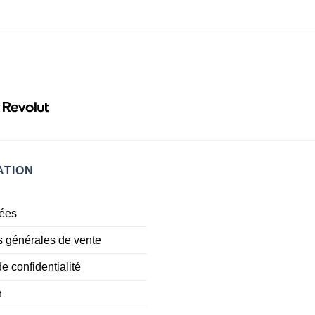
ATION
ées
s générales de vente
de confidentialité
n