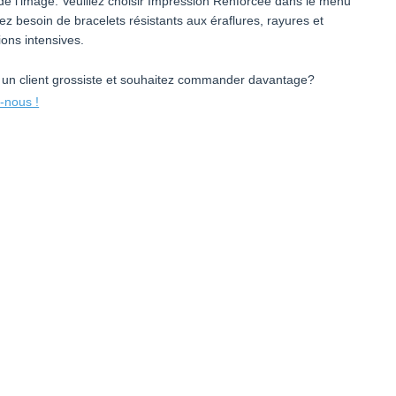
é de l’image. Veuillez choisir Impression Renforcée dans le menu
ez besoin de bracelets résistants aux éraflures, rayures et
ons intensives.
 un client grossiste et souhaitez commander davantage?
-nous !