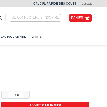
СALCUL RAPIDE DES COUTS
Contacts
SE CONNECTER / S’INSCRIRE
PANIER
SAC PUBLICITAIRE
T-SHIRTS
quantité de Bracelets Tyvek pour les hôpitaux
AJOUTER AU PANIER