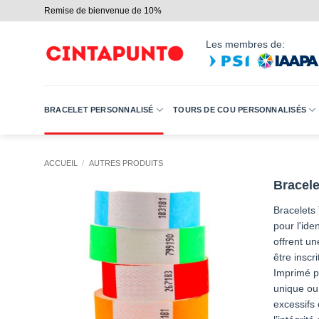
Passer
Remise de bienvenue de 10%
au
contenu
Les membres de:
BRACELET PERSONNALISÉ
TOURS DE COU PERSONNALISÉS
ACCUEIL
/
AUTRES PRODUITS
Bracele
Bracelets 
pour l'ide
offrent u
être insc
Imprimé p
unique ou
excessifs