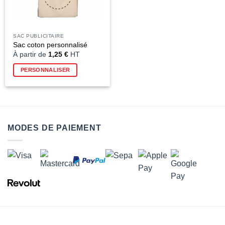
SAC PUBLICITAIRE
Sac coton personnalisé
À partir de
1,25
€
HT
Ce
PERSONNALISER
produit
a
plusieurs
variations.
Les
options
MODES DE PAIEMENT
peuvent
être
choisies
sur
la
page
du
produit