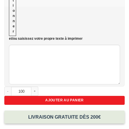
t
i
o
n
n
e
r
et/ou saisissez votre propre texte à imprimer
quantité de Porte clé personnalisé PVC 3D
AJOUTER AU PANIER
LIVRAISON GRATUITE DÈS 200€