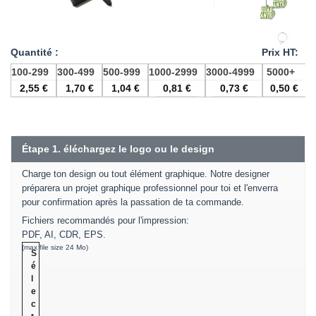
100-299
300-499
500-999
1000-2999
3000-4999
5000+
2,55
€
1,70
€
1,04
€
0,81
€
0,73
€
0,50
€
Étape 1. éléchargez le logo ou le design
Charge ton design ou tout élément graphique. Notre designer
préparera un projet graphique professionnel pour toi et l'enverra
pour confirmation après la passation de ta commande.
Fichiers recommandés pour l'impression
:
PDF, AI, CDR, EPS.
(max file size 24 Mo)
S
é
l
e
c