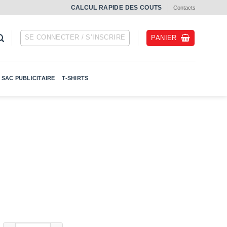
СALCUL RAPIDE DES COUTS
Contacts
SE CONNECTER / S’INSCRIRE
PANIER
SAC PUBLICITAIRE
T-SHIRTS
quantité de Lanyards personnalisés cousus avec impression