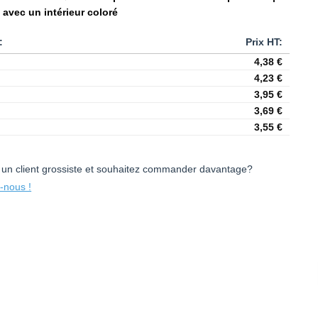
avec un intérieur coloré
4,38
€
4,23
€
3,95
€
3,69
€
3,55
€
 un client grossiste et souhaitez commander davantage?
-nous !