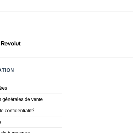
ATION
ées
s générales de vente
de confidentialité
n