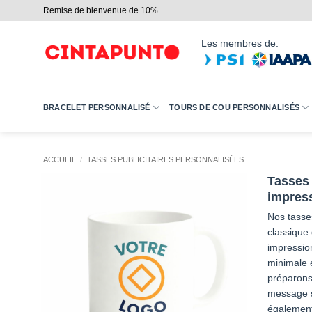
Passer
Remise de bienvenue de 10%
au
contenu
Les membres de:
BRACELET PERSONNALISÉ
TOURS DE COU PERSONNALISÉS
ACCUEIL
/
TASSES PUBLICITAIRES PERSONNALISÉES
Tasses
impres
Nos tasse
classique 
impressio
minimale 
préparons 
message s
égalemen