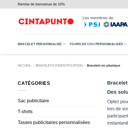
Passer
Remise de bienvenue de 10%
au
contenu
Les membres de:
BRACELET PERSONNALISÉ
TOURS DE COU PERSONNALISÉS
ACCUEIL
/
BRACELETS D'IDENTIFICATION
/
Bracelets en plastique
Bracelet
CATÉGORIES
Des solu
Sac publicitaire
Optez pour
lors de vo
T-shirts
participan
Tasses publicitaires personnalisées
instantan