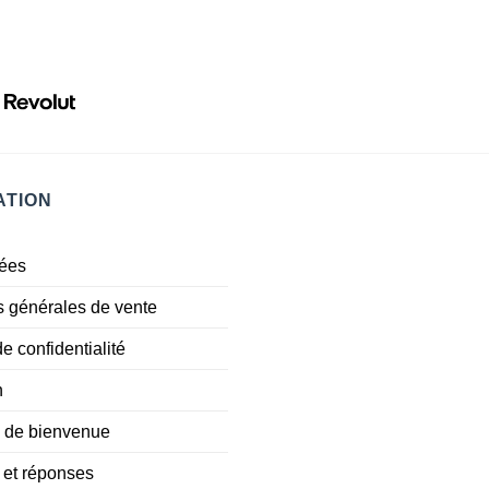
ATION
ées
s générales de vente
de confidentialité
n
 de bienvenue
 et réponses