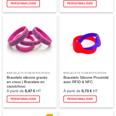
PERSONNALISER
PERSONNALISER
produit
a
plusieurs
variations.
Les
options
peuvent
être
choisies
sur
la
page
du
BRACELETS D'IDENTIFICATION
BRACELETS D'IDENTIFICATION
produit
Bracelets silicone gravés
Bracelets Silicone Proximité
en creux | Bracelets en
avec RFID & NFC
caoutchouc
À partir de
0,47
€
HT
À partir de
0,73
€
HT
Ce
Ce
PERSONNALISER
PERSONNALISER
produit
produit
a
a
plusieurs
plusieurs