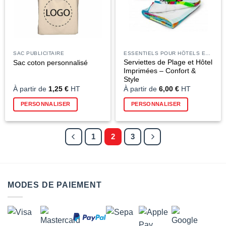
choisies
choisies
sur
sur
la
la
page
page
du
du
SAC PUBLICITAIRE
ESSENTIELS POUR HÔTELS ET RESTAURANTS
produit
produit
Serviettes de Plage et Hôtel
Sac coton personnalisé
Imprimées – Confort &
Style
À partir de
1,25
€
HT
À partir de
6,00
€
HT
Ce
Ce
PERSONNALISER
PERSONNALISER
produit
produit
a
a
plusieurs
plusieurs
1
2
3
variations.
variations
Les
Les
options
options
peuvent
peuvent
être
être
MODES DE PAIEMENT
choisies
choisies
sur
sur
la
la
page
page