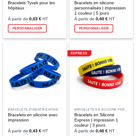
Bracelets Tyvek pour les
Bracelets en silicone
hôpitaux
personnalisés | impression
1 couleur | 5 jours
À partir de
0,03
€
HT
À partir de
0,40
€
HT
Ce
PERSONNALISER
PERSONNALISER
produit
a
plusieurs
variations.
EXPRESS
Les
options
peuvent
être
choisies
sur
la
page
du
BRACELETS D'IDENTIFICATION
BRACELETS EN SILICONE PERSONNALISÉS
produit
Bracelets en silicone avec
Bracelets en Silicone
impression
Express | impression 1
couleur | 3 jours
À partir de
0,43
€
HT
À partir de
0,46
€
HT
Ce