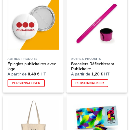
variations.
variations
Les
Les
options
options
peuvent
peuvent
être
être
choisies
choisies
sur
sur
la
la
page
page
du
du
AUTRES PRODUITS
AUTRES PRODUITS
produit
produit
Épingles publicitaires avec
Bracelets Réfléchissant
logo
Publicitaire
À partir de
0,48
€
HT
À partir de
1,20
€
HT
Ce
Ce
PERSONNALISER
PERSONNALISER
produit
produit
a
a
plusieurs
plusieurs
variations.
variations
Les
Les
options
options
peuvent
peuvent
être
être